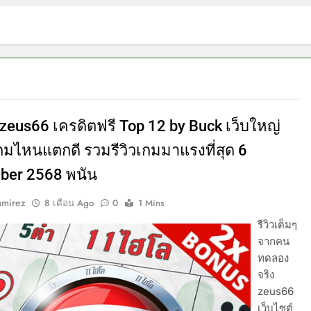
o777.ceo 4 ธันวา 2568
Pgslot 24 พฤศจิกา 68 pgslot เว็บสล็อตอันดับ
9 เดือน Ago
ง รีวิวหน้าเว็บรับฟรี 8 เพชร แทงหวย ยิงปลา สล็อต บาคาร่า hen
่ zeus66 เครดิตฟรี Top 12 by Buck เว็บใหญ่
ตีสมาชิกทั้งไทยและนอก macau69 สมัคร สมัครเล่นง่ายๆได้ที่บ้
กมไหนแตกดี รวมรีวิวเกมมาแรงที่สุด 6
o777.ceo 4 ธันวา 2568
Pgslot 24 พฤศจิกา 68 pgslot เว็บสล็อตอันดับ
ber 2568 พนัน
9 เดือน Ago
amirez
ง รีวิวหน้าเว็บรับฟรี 8 เพชร แทงหวย ยิงปลา สล็อต บาคาร่า hen
8 เดือน Ago
0
1 Mins
รีวิวเต็มๆ
จากคน
ทดลอง
จริง
zeus66
เว็บไซต์