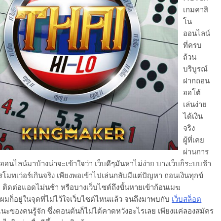
เกมคาสิ
โน
ออนไลน์
ที่ครบ
ถ้วน
บริบูรณ์
ฝากถอน
ออโต้
เล่นง่าย
ได้เงิน
จริง
ผู้ที่เคย
ผ่านการ
ออนไลน์มาบ้างน่าจะเข้าใจว่า เว็บดีๆมันหาไม่ง่าย บางเว็บก็ระบบช้า
โมทเว่อร์เกินจริง เพียงพอเข้าไปเล่นกลับมีแต่ปัญหา ถอนเงินทุกข์
ติดต่อแอดไม่นช้า หรือบางเว็บไซต์ถึงขั้นหายเข้าก้อนเมฆ
มก็อยู่ในจุดที่ไม่ไว้ใจเว็บไซต์ไหนแล้ว จนถึงมาพบกับ
เว็บสล็อต
แนะของคนรู้จัก ซึ่งตอนต้นก็ไม่ได้คาดหวังอะไรเลย เพียงแค่ลองสมัคร