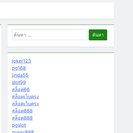
7 เดือน Ago
 1 ของไทย ค่ายใหญ่ จ่ายทุกยอด เว็บคุณภาพ มาตรฐานสูงภาพสวย ค
gjing168 API แท้ระบบเสถียร Top 41 by Larry
Faro168 webs
1 ปี Ago
ค้นหา
สล็อต168 หวยออนไลน์ อัตราจ่ายมากที่สุด ของไทย Top 39 by Bell hengjing168d.com Cash back 10% กล่องสุ่มเฮงเฮง รับเครดิตฟรี ไลฟ์สด สล็อต ยิงปลา กีฬา ไพ่ hengjing168 ลงทุนทั้งที่ต้อง ที่นี่เท่านั้น 13 ก.ย. 2026
สล็อตเว็บตรง คาสิโนครบทุกค่าย เข้าเล่น
สำหรับ:
2 สัปดาห์ Ago
าน Top 35 by Lucia macau69.one
พนัน สล็อต99 โปรสล็อตมาแล
joker123
7 เดือน Ago
pg168
 1 ของไทย ค่ายใหญ่ จ่ายทุกยอด เว็บคุณภาพ มาตรฐานสูงภาพสวย ค
jinda55
slot99
gjing168 API แท้ระบบเสถียร Top 41 by Larry
Faro168 webs
สล็อต66
1 ปี Ago
สล็อตเว็บตรง
สล็อตเว็บตรง
สล็อต888
สล็อต888
pgslot
pussy888