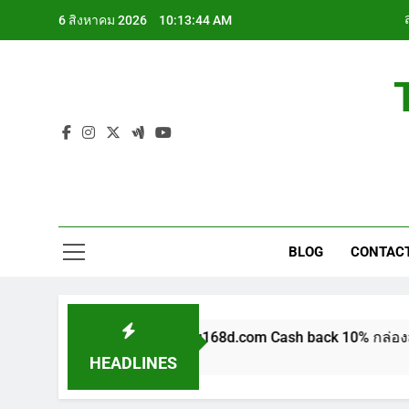
Skip
6 สิงหาคม 2026
10:13:46 AM
to
content
พน
พน
BLOG
CONTAC
HEADLINES
แตกไวไม่กั๊ก สมาชิกใหม่ รับเลย 350 วันเกิดรับ 300 บาท การัน