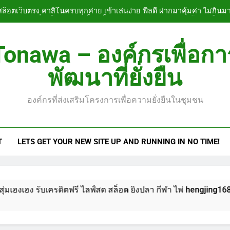
สล็อตเว็บตรง คาสิโนครบทุกค่าย เข้าเล่นง่าย ฟีลดี ฝากมาคุ้มค่า ไม่กินม
เดิมพัน ที่สุดในวงการ สล็อตเว็บตรง ของรางวัลกำลังรอ เจ้าของให
ันออนไลน์ สล็อตเว็บตรง สล็อตเว็บตรง 2026 ประสบการณ์เล่นยุคใหม่ ร
แม่ Jin888.asia เครดิตฟรี Top 46 
Tonawa – องค์กรเพื่อกา
พนัน สล็อต888 สล็อต 2026 รวมเกมแตกง่าย ฟีเจอร์เด่น และวิธีเลือกเว็
เครดิตฟรี Top 
พัฒนาที่ยั่งยืน
สล็อต168 หวยออนไลน์ อัตราจ่ายมากที่สุด ของไทย Top 39 by Bell hen
องค์กรที่ส่งเสริมโครงการเพื่อความยั่งยืนในชุมชน
สล็อตเว็บตรง คาสิโนครบทุกค่าย เข้าเล่นง่าย ฟีลดี ฝากมาคุ้มค่า ไม่กินม
เดิมพัน ที่สุดในวงการ สล็อตเว็บตรง ของรางวัลกำลังรอ เจ้าของให
ันออนไลน์ สล็อตเว็บตรง สล็อตเว็บตรง 2026 ประสบการณ์เล่นยุคใหม่ ร
แม่ Jin888.asia เครดิตฟรี Top 46 
T
LETS GET YOUR NEW SITE UP AND RUNNING IN NO TIME!
พนัน สล็อต888 สล็อต 2026 รวมเกมแตกง่าย ฟีเจอร์เด่น และวิธีเลือกเว็
เครดิตฟรี Top 
ตีสมาชิกทั้งไทยและนอก macau69 สมัคร สมัครเล่นง่ายๆได้ที่บ้