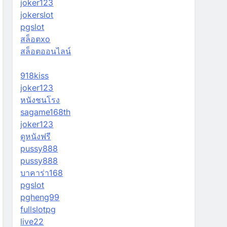
joker123
jokerslot
pgslot
สล็อตxo
สล็อตออนไลน์
918kiss
joker123
หนังชนโรง
sagame168th
joker123
ดูหนังฟรี
pussy888
pussy888
บาคาร่า168
pgslot
pgheng99
fullslotpg
live22