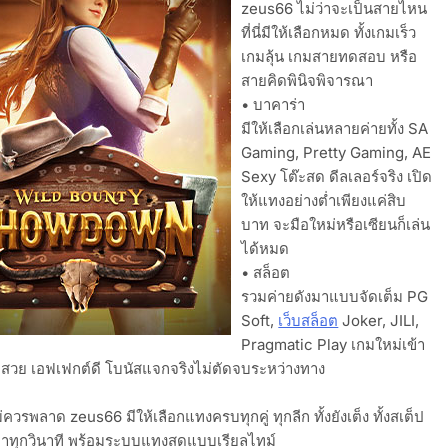
zeus66 ไม่ว่าจะเป็นสายไหน
ที่นี่มีให้เลือกหมด ทั้งเกมเร็ว
เกมลุ้น เกมสายทดสอบ หรือ
สายคิดพินิจพิจารณา
• บาคาร่า
มีให้เลือกเล่นหลายค่ายทั้ง SA
Gaming, Pretty Gaming, AE
Sexy โต๊ะสด ดีลเลอร์จริง เปิด
ให้แทงอย่างต่ำเพียงแค่สิบ
บาท จะมือใหม่หรือเซียนก็เล่น
ได้หมด
• สล็อต
รวมค่ายดังมาแบบจัดเต็ม PG
Soft,
เว็บสล็อต
Joker, JILI,
Pragmatic Play เกมใหม่เข้า
วย เอฟเฟกต์ดี โบนัสแจกจริงไม่ตัดจบระหว่างทาง
วรพลาด zeus66 มีให้เลือกแทงครบทุกคู่ ทุกลีก ทั้งยังเต็ง ทั้งสเต็ป
าทุกวินาที พร้อมระบบแทงสดแบบเรียลไทม์