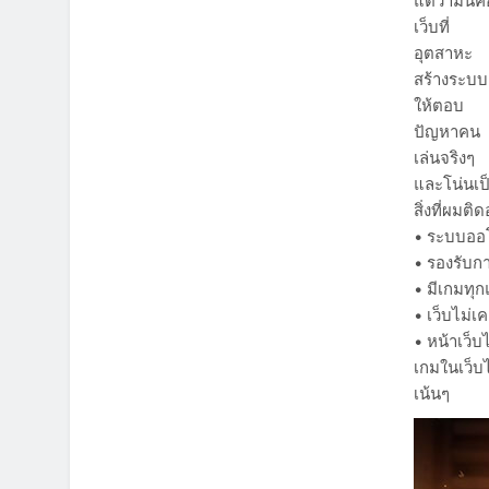
แต่ว่ามันค
เว็บที่
อุตสาหะ
สร้างระบบ
ให้ตอบ
ปัญหาคน
เล่นจริงๆ
และโน่นเป
สิ่งที่ผมต
• ระบบออโต
• รองรับก
• มีเกมทุก
• เว็บไม่เ
• หน้าเว็บ
เกมในเว็บ
เน้นๆ