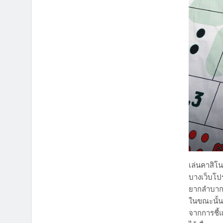
เล่นคาสิโน
บางเว็บโปร
ยากลำบาก 
ในขณะนั้นผ
จากการชี้