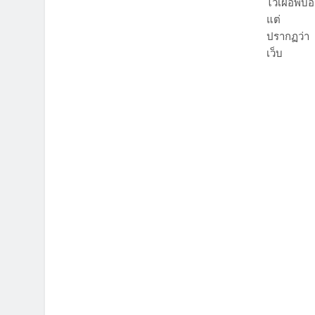
ไว้เผื่อพบอ
แต่
ปรากฏว่า
เว็บ