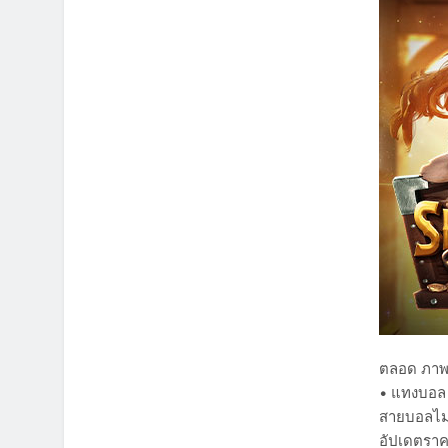
ตลอด ภาพส
• แทงบอล
สายบอลไม่ค
อัปเดตราค