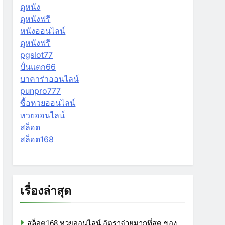
ดูหนัง
ดูหนังฟรี
หนังออนไลน์
ดูหนังฟรี
pgslot77
ปั่นแตก66
บาคาร่าออนไลน์
punpro777
ซื้อหวยออนไลน์
หวยออนไลน์
สล็อต
สล็อต168
เรื่องล่าสุด
สล็อต168 หวยออนไลน์ อัตราจ่ายมากที่สุด ของ