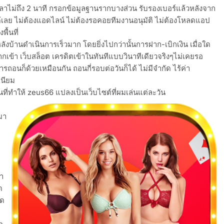
วลาไม่ถึง 2 นาที กรอกข้อมูลฐานรากบางส่วน รับรองเบอร์แล้วหลังจาก
ได้เลย ไม่ต้องแอดไลน์ ไม่ต้องรอคอยทีมงานอนุมัติ ไม่ต้องโหลดแอป
งพื้นที่
ังบ้านดำเนินการเร็วมาก โดยยิ่งไปกว่านั้นการฝาก-เบิกเงิน เมื่อใด
กเข้า เว็บสล็อต เครดิตเข้าในทันทีแบบวินาทีเดียวจริงๆไม่เคยรอ
รถอนก็ด้วยเหมือนกัน ถอนกี่รอบต่อวันก็ได้ ไม่มีจำกัด ไร้ค่า
นียม
ที่ทำให้ zeus66 แปลงเป็นเว็บไซต์ที่ผมเล่นแต่ละวัน
้
มา
า
ด
ลด
อ